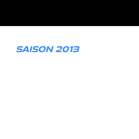
SAISON 2013
VLN Langstreckenmeisterschaft
3. Platz 24h Rennen Nürburgring
1. Platz 6h Rennen Nürburgring