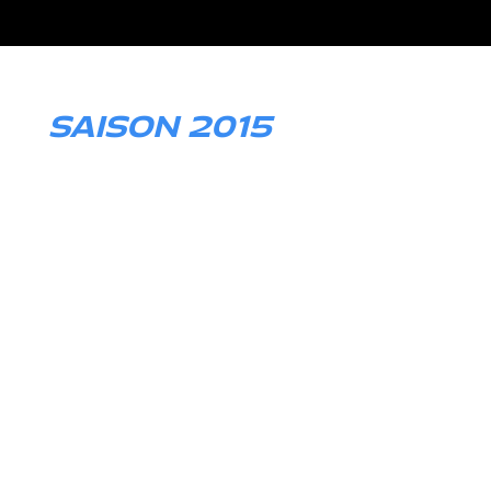
SAISON 2015
Mercedes-AMG Performance Driver
6. Platz Blancpain Endurance Series
VLN Langstreckenmeisterschaft
2 x 3. Platz