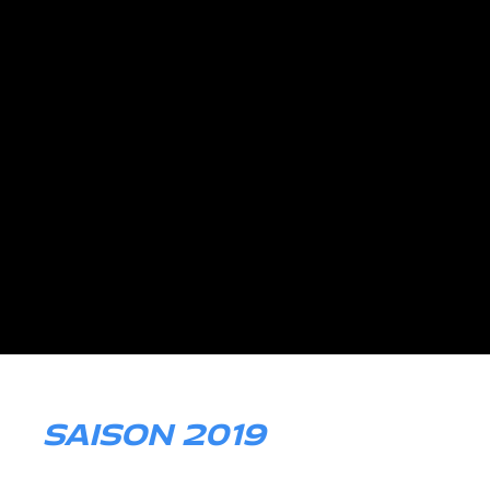
SAISON 2019
Mercedes-AMG Performance Fahrer
1. Platz Blancpain GT Series