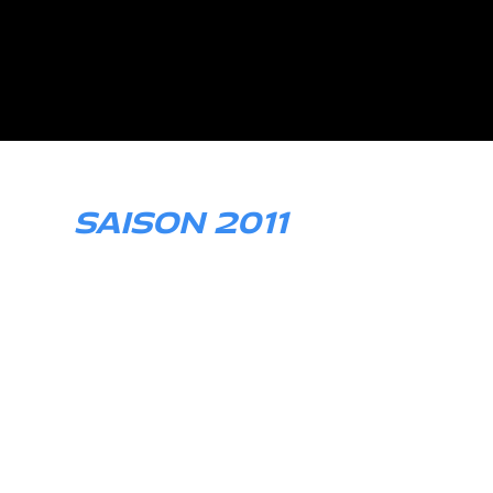
SAISON 2011
MINI Challenge Meister
Erste Teilnahme 24h Nürburgring-
Nordschleife