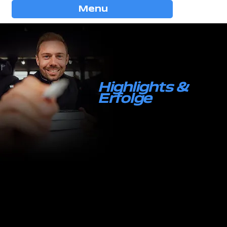
Menu
Highlights &
Erfolge
Von BMW und