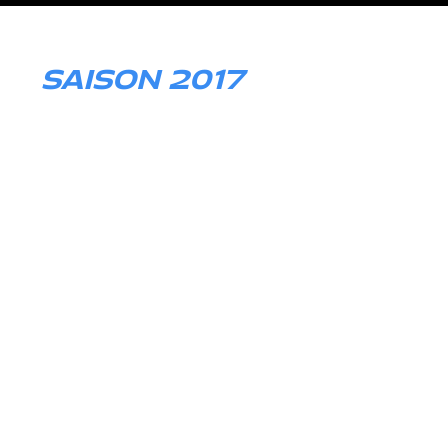
SAISON 2017
Mercedes-AMG Performance Driver
VLN Langstreckenmeisterschaft
Blancpain GT Series (PRO/Am Cup)
3 x 3. Platz