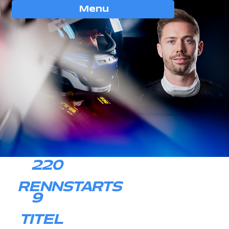
Menu
220
RENNSTARTS
9
TITEL